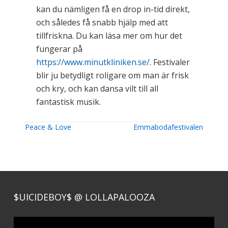
kan du nämligen få en drop in-tid direkt,
och således få snabb hjälp med att
tillfriskna. Du kan läsa mer om hur det
fungerar på
https://www.minutkliniken.se/
. Festivaler
blir ju betydligt roligare om man är frisk
och kry, och kan dansa vilt till all
fantastisk musik.
Post
Peace & Love
Emmabodafestivalen
navigation
$UICIDEBOY$ @ LOLLAPALOOZA
Video